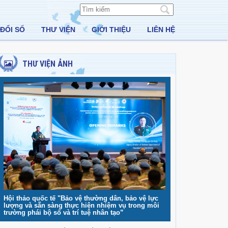
ĐỔI SỐ
THƯ VIỆN
GIỚI THIỆU
LIÊN HỆ
THƯ VIỆN ẢNH
Hội thảo quốc tế "Bảo vệ thường dân, bảo vệ lực
lượng và sẵn sàng thực hiện nhiệm vụ trong môi
trường phái bộ số và trí tuệ nhân tạo”