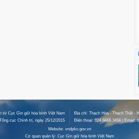
ện tử Cục Gìn giữ hòa bình Việt Nam
Địa chỉ: Thạch Hòa - Thạch Thất - H
ổng cục Chính trị, ngày 25/12/2015
Điện thoại: 024.6666.3456 | Email
Website: vndpko.gov.vn
Cơ quan quản lý: Cục Gìn giữ hòa bình Việt Nam