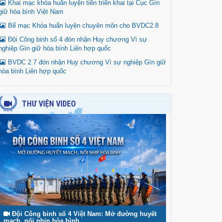
Khai mạc khóa huấn luyện tiền triển khai tại Cục Gìn
giữ hòa bình Việt Nam
Bế mạc Khóa huấn luyện chuyên môn cho BVDC2.8
Đội Công binh số 4 đón nhận Huy chương Vì sự
nghiệp Gìn giữ hòa bình Liên hợp quốc
BVDC 2.7 đón nhận Huy chương Vì sự nghiệp Gìn giữ
hòa bình Liên hợp quốc
THƯ VIỆN VIDEO
Đội Công binh số 4 Việt Nam: Mở đường huyết
mạch, nối nhịp hòa bình