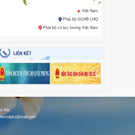
Việt Nam
Phái bộ GGHB LHQ
Phái bộ có lực lượng Việt Nam
LIÊN KẾT
à Nội.
: bbtvndpko@mail.com