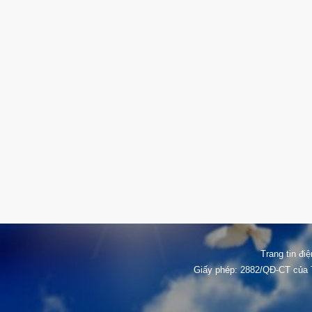
Trang tin đi
Giấy phép: 2882/QĐ-CT của T