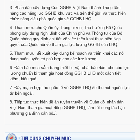
3. Phấn đấu xây dựng Cục GGHB Việt Nam thành Trung tâm
nâng cao năng lực GGHB khu vực và trên thế giới và thực hiện
chức năng điều phối quốc gia về GGHB LHQ.
4. Tham mưu cho Quân ủy Trung ương, Thủ trưởng Bộ Quốc
phòng xây dựng Nghị định của Chính phủ và Thông tư của Bộ
Quốc phòng quy định chi tiết về việc triển khai thực hiện Nghị
quyết của Quốc hội về tham gia lực lượng GGHB của LHQ.
5. Tham mưu, đề xuất xây dựng kế hoạch và triển khai các nội
dung huấn luyện có phù hợp cho các lực lượng.
6. Đảm bảo mua sắm trang thiết bị, vật chất bảo đảm cho các lực
lượng chuẩn bị tham gia hoạt động GGHB LHQ một cách tiết
kiệm, hiệu quả.
7. Đẩy mạnh hợp tác quốc tế về GGHB LHQ để thu hút nguồn lực
từ bên ngoài.
8. Tiếp tục thực hiện đề án tuyên truyền về Quân đội nhân dân
Việt Nam tham gia hoạt động GGHB LHQ; làm tốt công tác hậu
phương gia đình cán bộ./.
TIN CÙNG CHUYÊN MỤC