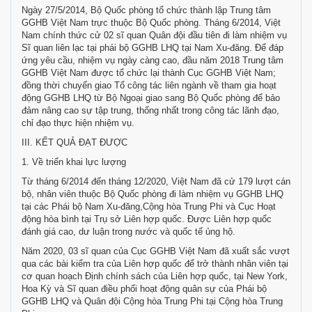
Ngày 27/5/2014, Bộ Quốc phòng tổ chức thành lập Trung tâm
GGHB Việt Nam trực thuộc Bộ Quốc phòng. Tháng 6/2014, Việt
Nam chính thức cử 02 sĩ quan Quân đội đầu tiên đi làm nhiệm vụ
Sĩ quan liên lạc tại phái bộ GGHB LHQ tại Nam Xu-đăng. Để đáp
ứng yêu cầu, nhiệm vụ ngày càng cao, đầu năm 2018 Trung tâm
GGHB Việt Nam được tổ chức lại thành Cục GGHB Việt Nam;
đồng thời chuyển giao Tổ công tác liên ngành về tham gia hoạt
động GGHB LHQ từ Bộ Ngoại giao sang Bộ Quốc phòng để bảo
đảm nâng cao sự tập trung, thống nhất trong công tác lãnh đạo,
chỉ đạo thực hiện nhiệm vụ.
III. KẾT QUẢ ĐẠT ĐƯỢC
1. Về triển khai lực lượng
Từ tháng 6/2014 đến tháng 12/2020, Việt Nam đã cử 179 lượt cán
bộ, nhân viên thuộc Bộ Quốc phòng đi làm nhiệm vụ GGHB LHQ
tại các Phái bộ Nam Xu-đăng,Cộng hòa Trung Phi và Cục Hoạt
động hòa bình tại Trụ sở Liên hợp quốc. Được Liên hợp quốc
đánh giá cao, dư luận trong nước và quốc tế ủng hộ.
Năm 2020, 03 sĩ quan của Cục GGHB Việt Nam đã xuất sắc vượt
qua các bài kiểm tra của Liên hợp quốc để trở thành nhân viên tại
cơ quan hoạch Định chính sách của Liên hợp quốc, tại New York,
Hoa Kỳ và Sĩ quan điều phối hoạt động quân sự của Phái bộ
GGHB LHQ và Quân đội Cộng hòa Trung Phi tại Cộng hòa Trung