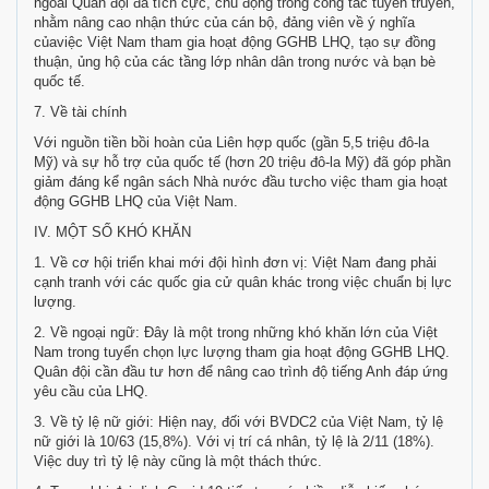
ngoài Quân đội đã tích cực, chủ động trong công tác tuyên truyền,
nhằm nâng cao nhận thức của cán bộ, đảng viên về ý nghĩa
củaviệc Việt Nam tham gia hoạt động GGHB LHQ, tạo sự đồng
thuận, ủng hộ của các tầng lớp nhân dân trong nước và bạn bè
quốc tế.
7. Về tài chính
Với nguồn tiền bồi hoàn của Liên hợp quốc (gần 5,5 triệu đô-la
Mỹ) và sự hỗ trợ của quốc tế (hơn 20 triệu đô-la Mỹ) đã góp phần
giảm đáng kể ngân sách Nhà nước đầu tưcho việc tham gia hoạt
động GGHB LHQ của Việt Nam.
IV. MỘT SỐ KHÓ KHĂN
1. Về cơ hội triển khai mới đội hình đơn vị: Việt Nam đang phải
cạnh tranh với các quốc gia cử quân khác trong việc chuẩn bị lực
lượng.
2. Về ngoại ngữ: Đây là một trong những khó khăn lớn của Việt
Nam trong tuyển chọn lực lượng tham gia hoạt động GGHB LHQ.
Quân đội cần đầu tư hơn để nâng cao trình độ tiếng Anh đáp ứng
yêu cầu của LHQ.
3. Về tỷ lệ nữ giới: Hiện nay, đối với BVDC2 của Việt Nam, tỷ lệ
nữ giới là 10/63 (15,8%). Với vị trí cá nhân, tỷ lệ là 2/11 (18%).
Việc duy trì tỷ lệ này cũng là một thách thức.