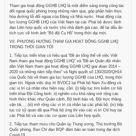
Tham gia hoạt động GGHB LHQ là một điểm sáng trong công tác
đối ngoại quốc phòng trong những năm qua, góp phần hiện thực
hóa đường lối đối ngoại của Đảng và Nhà nước. Hoạt động của
lực lượng GGHB LHQ của Việt Nam tại các Phái bộ được lãnh
đạo Liên hợp quốc và nước chủ nhà đánh giá cao, để lại dấu ấn
tích cực về hình ảnh “Bộ đội Cụ Hồ” trong thời đại mới.
VII. PHƯƠNG HƯỚNG THAM GIA HOẠT ĐỘNG GGHB LHQ
TRONG THỜI GIAN TỚI
1. Tiếp tục triển khai có hiệu quả “Đề án tổng thể về việc Việt
Nam tham gia hoạt động GGHB LHQ” và “Đề án Quân đội nhân
dân Việt Nam tham gia hoạt động GGHB LHQ giai đoạn 2014 –
2020 và những năm tiếp theo” và Nghị quyết số 130/2020/QH14
của Quốc hội về tham gia lực lượng GGHB của LHQ, trong thời
gian tới. Ngoài việc duy trì BVDC2 tại Phái bộ Nam Xu-đăng và
các vị trí cá nhân như hiện nay, cần: (i) tiếp tục tìm kiếm cơ hội
triển khai Đội Công binh. ii) nghiên cứu khả năng mở rộng các
hình thức khác như Quân cảnh, Bộ binh bảo vệ, Đội trực thăng
vận tải…; (iii) mở rộng các vị trí cá nhân tại các phái bộ; (iv) tiếp
tục cử sỹ quan đã qua Phái bộ ứng thi vào các vị trí Chỉ huy tại
các Phái bộ và vào các cơ quan của Liên hợp quốc.
2. Tiếp tục tham mưu cho Quân ủy Trung ương, Thủ trưởng Bộ
Quốc phòng, Ban Chỉ đạo BQP đảm bảo an toàn trong đại dịch
Covid-19.