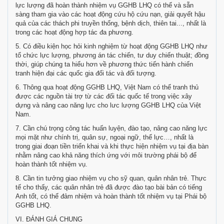
lực lượng đã hoàn thành nhiệm vụ GGHB LHQ có thể và sẵn
sàng tham gia vào các hoạt động cứu hộ cứu nạn, giải quyết hậu
quả của các thách phi truyền thống, bệnh dịch, thiên tai..., nhất là
trong các hoạt động hợp tác đa phương.
5. Có điều kiện học hỏi kinh nghiệm từ hoạt động GGHB LHQ như
tổ chức lực lượng, phương án tác chiến, tư duy chiến thuật; đồng
thời, giúp chúng ta hiểu hơn về phương thức tiến hành chiến
tranh hiện đại các quốc gia đối tác và đối tượng.
6. Thông qua hoạt động GGHB LHQ, Việt Nam có thể tranh thủ
được các nguồn tài trợ từ các đối tác quốc tế trong việc xây
dựng và nâng cao năng lực cho lưc lượng GGHB LHQ của Việt
Nam.
7. Cần chú trọng công tác huấn luyện, đào tạo, nâng cao năng lực
mọi mặt như chính trị, quân sự, ngoại ngữ, thể lực…, nhất là
trong giai đoạn tiền triển khai và khi thực hiện nhiệm vụ tại địa bàn
nhằm nâng cao khả năng thích ứng với môi trường phái bộ để
hoàn thành tốt nhiệm vụ.
8. Cần tin tưởng giao nhiệm vụ cho sỹ quan, quân nhân trẻ. Thực
tế cho thấy, các quân nhân trẻ đã được đào tạo bài bản có tiếng
Anh tốt, có thể đảm nhiệm và hoàn thành tốt nhiệm vụ tại Phái bộ
GGHB LHQ.
VI. ĐÁNH GIÁ CHUNG