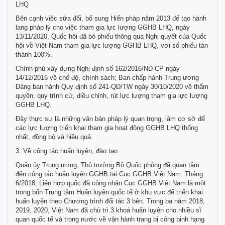
LHQ
Bên cạnh việc sửa đổi, bổ sung Hiến pháp năm 2013 để tạo hành
lang pháp lý cho việc tham gia lực lượng GGHB LHQ, ngày
13/11/2020, Quốc hội đã bỏ phiếu thông qua Nghị quyết của Quốc
hội về Việt Nam tham gia lực lượng GGHB LHQ, với số phiếu tán
thành 100%.
Chính phủ xây dựng Nghị định số 162/2016/NĐ-CP ngày
14/12/2016 về chế độ, chính sách; Ban chấp hành Trung ương
Đảng ban hành Quy định số 241-QĐ/TW ngày 30/10/2020 về thẩm
quyền, quy trình cử, điều chỉnh, rút lực lượng tham gia lực lượng
GGHB LHQ.
Đây thực sự là những văn bản pháp lý quan trọng, làm cơ sở để
các lực lượng triển khai tham gia hoạt động GGHB LHQ thống
nhất, đồng bộ và hiệu quả.
3. Về công tác huấn luyện, đào tạo
Quân ủy Trung ương, Thủ trưởng Bộ Quốc phòng đã quan tâm
đến công tác huấn luyện GGHB tại Cục GGHB Việt Nam. Tháng
6/2018, Liên hợp quốc đã công nhận Cục GGHB Việt Nam là một
trong bốn Trung tâm Huấn luyện quốc tế ở khu vực để triển khai
huấn luyện theo Chương trình đối tác 3 bên. Trong ba năm 2018,
2019, 2020, Việt Nam đã chủ trì 3 khoá huấn luyện cho nhiều sĩ
quan quốc tế và trong nước về vận hành trang bị công binh hạng