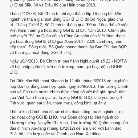
LHQ tại Điều 64 và Điều 89 của Hiến pháp 2013.
Tháng 11/2006, Bộ Chính trị chỉ đạo thành lập Tổ công tác liên
ngành về tham gia hoạt động GGHB LHQ do Bộ Ngoại giao chủ
trì. Tháng 11/2012, Bộ Chính trị thông qua “Đề án Tổng thể về việc
Việt Nam tham gia hoạt động GGHB LHQ”. Năm 2013, Chính phủ
phê duyệt “Đề án Quân đội và Công An nhân dân Việt Nam tham
gia hoạt động GGHB LHQ giai đoạn 2014 - 2020 và những năm
tiếp theo”. Đồng thời, Bộ Quốc phòng thành lập Ban Chỉ đạo BQP
về tham gia hoạt động GGHB LHQ.
Ngày 10/4/2013, Bộ Chính trị ban hành Nghị quyết số 22 - NQ/TW
về hội nhập quốc tế, với chủ trương tham gia hoạt động GGHB
LHQ.
Tại Diễn đàn Đối thoại Shangri-la 12 đầu tháng 6/2013 và tại phiên
họp Đại hội đồng Liên hợp quốc ngày 28/9/2013, Thủ tướng Chính
phủ và Chủ tịch nước chính thức công bố với thế giới quyết tâm
của Việt Nam tham gia lực lượng GGHB LHQ, chủ yếu trong 4
lĩnh vực: quan sát viên, tham mưu, công binh, quân y.
Thủ tướng Chính phủ đã cử nhiều đoàn công tác đi nghiên cứu
các hoạt động GGHB LHQ, như Đoàn công tác liên ngành do
Thượng tướng Nguyễn Chí Vịnh, Thứ trưởng Bộ Quốc phòng dẫn
đầu đi Nam Xu-đăng (tháng 10/2012) để làm việc với Lãnh đạo
Phái bộ Liên hợp quốc và Chính phủ Nam Xu-đăng.