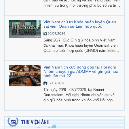
dân, bảo vệ lực lượng và sẵn sàng thực hiện
nhiệm vụ trong môi trường phái bộ số và trí
tuệ nhân tạo” do Cục GGHB Việt Nam phối
hợp cùng UN Women tổ chức trong khuôn
khổ Chương trình Hợp tác và Huấn luyện
Việt Nam chủ trì Khóa huấn luyện Quan
Quân sự của Canada (MTCP) đã diễn ra sáng
sát viên Quân sự Liên hợp quốc
28/7, tại Hà Nội.
20/07/2026
Sáng 20/7, Cục Gìn giữ hòa bình Việt Nam
đã khai mạc Khóa huấn luyện Quan sát viên
Quân sự Liên hợp quốc (UNMO) năm 2026,
với sự tham gia của các học viên quốc tế từ
Lào và Belarus cùng 24 học viên Việt Nam.
Việt Nam tích cực đóng góp tại Hội nghị
Nhóm chuyên gia ADMM+ về gìn giữ hòa
bình lần thứ 22
02/07/2026
Từ ngày 29/6 - 03/7/2026, tại Brunei
Darussalam, Hội nghị Nhóm chuyên gia về
gìn giữ hòa bình trong khuôn khổ Hội nghị Bộ
trưởng Quốc phòng các nước ASEAN mở
rộng (ADMM+) lần thứ 22, chu kỳ 5 (2024 -
2027) đã được tổ chức dưới sự đồng chủ trì
của Brunei Darussalam và Trung Quốc.
THƯ VIỆN ẢNH