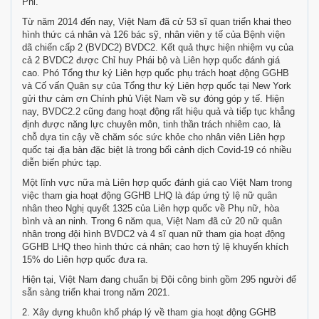
Phi.
Từ năm 2014 đến nay, Việt Nam đã cử 53 sĩ quan triển khai theo
hình thức cá nhân và 126 bác sỹ, nhân viên y tế của Bệnh viện
dã chiến cấp 2 (BVDC2) BVDC2. Kết quả thực hiện nhiệm vụ của
cả 2 BVDC2 được Chỉ huy Phái bộ và Liên hợp quốc đánh giá
cao. Phó Tổng thư ký Liên hợp quốc phụ trách hoạt động GGHB
và Cố vấn Quân sự của Tổng thư ký Liên hợp quốc tại New York
gửi thư cảm ơn Chính phủ Việt Nam về sự đóng góp y tế. Hiện
nay, BVDC2.2 cũng đang hoạt động rất hiệu quả và tiếp tục khẳng
định được năng lực chuyên môn, tinh thần trách nhiêm cao, là
chỗ dựa tin cậy về chăm sóc sức khỏe cho nhân viên Liên hợp
quốc tại địa bàn đặc biệt là trong bối cảnh dịch Covid-19 có nhiều
diễn biến phức tạp.
Một lĩnh vực nữa mà Liên hợp quốc đánh giá cao Việt Nam trong
việc tham gia hoạt động GGHB LHQ là đáp ứng tỷ lệ nữ quân
nhân theo Nghị quyết 1325 của Liên hợp quốc về Phụ nữ, hòa
bình và an ninh. Trong 6 năm qua, Việt Nam đã cử 20 nữ quân
nhân trong đội hình BVDC2 và 4 sĩ quan nữ tham gia hoạt động
GGHB LHQ theo hình thức cá nhân; cao hơn tỷ lệ khuyến khích
15% do Liên hợp quốc đưa ra.
Hiện tại, Việt Nam đang chuẩn bị Đội công binh gồm 295 người để
sẵn sàng triển khai trong năm 2021.
2. Xây dựng khuôn khổ pháp lý về tham gia hoạt động GGHB