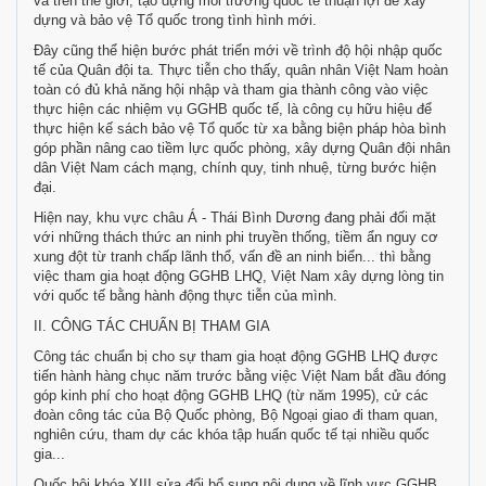
và trên thế giới; tạo dựng môi trường quốc tế thuận lợi để xây
dựng và bảo vệ Tổ quốc trong tình hình mới.
Đây cũng thể hiện bước phát triển mới về trình độ hội nhập quốc
tế của Quân đội ta. Thực tiễn cho thấy, quân nhân Việt Nam hoàn
toàn có đủ khả năng hội nhập và tham gia thành công vào việc
thực hiện các nhiệm vụ GGHB quốc tế, là công cụ hữu hiệu để
thực hiện kế sách bảo vệ Tổ quốc từ xa bằng biện pháp hòa bình
góp phần nâng cao tiềm lực quốc phòng, xây dựng Quân đội nhân
dân Việt Nam cách mạng, chính quy, tinh nhuệ, từng bước hiện
đại.
Hiện nay, khu vực châu Á - Thái Bình Dương đang phải đối mặt
với những thách thức an ninh phi truyền thống, tiềm ẩn nguy cơ
xung đột từ tranh chấp lãnh thổ, vấn đề an ninh biển... thì bằng
việc tham gia hoạt động GGHB LHQ, Việt Nam xây dựng lòng tin
với quốc tế bằng hành động thực tiễn của mình.
II. CÔNG TÁC CHUẨN BỊ THAM GIA
Công tác chuẩn bị cho sự tham gia hoạt động GGHB LHQ được
tiến hành hàng chục năm trước bằng việc Việt Nam bắt đầu đóng
góp kinh phí cho hoạt động GGHB LHQ (từ năm 1995), cử các
đoàn công tác của Bộ Quốc phòng, Bộ Ngoại giao đi tham quan,
nghiên cứu, tham dự các khóa tập huấn quốc tế tại nhiều quốc
gia...
Quốc hội khóa XIII sửa đổi bổ sung nội dung về lĩnh vực GGHB