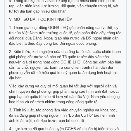
4. Trong khi đại dịch Covid-19 tiếp tục có nhiều diễn biến phức
tạp, việc triển khai lực lượng, đổi quân, vận chuyển trang bị, vật
tư tới địa bàn gặp nhiều khó khăn.
V. MỘT SỐ BÀI HỌC KINH NGHIỆM
1. Tham gia hoạt động GGHB LHQ góp phần nâng cao vị thế, uy
tín của Việt Nam trên trường quốc tế, góp phần thúc đẩy công tác
đối ngoại của Đảng, Ngoại giao nhà nước và Đối ngoại nhân dân,
đặc biệt là thúc đẩy công tác Đối ngoại quốc phòng.
2. Kiến thức, kinh nghiệm của cha ông ta từ các cuộc chiến tranh
giải phóng đất nước và bảo vệ Tổ quốc trước đây vẫn còn
nguyên giá trị trong hoạt động GGHB LHQ. Công tác đảm bảo hậu
cần tại chỗ, nguyên tắc bám trụ của chiến tranh nhân dân địa
phương vẫn rất có hiệu quả khi sỹ quan ta áp dụng linh hoạt tại
địa bàn.
Việc xây dựng và duy trì mối quan hệ tốt đẹp với người dân và
chính quyền địa phương, góp phần nâng cao hình ảnh đất nước,
giúp bạn bè quốc tế hiểu rõ hơn về dân tộc Việt Nam yêu chuộng
hòa bình và có trách nhiệm trong cộng đồng quốc tế.
3. Tính kỷ luật, tác phong làm việc chuyên nghiệp và khoa học,
đã và đang giúp những người lính “Bộ đội Cụ Hồ” tạo nên hình
ảnh khác biệt, nét đẹp trước bạn bè quốc tế.
4. Lực lượng đã qua huấn luyện GGHB để chuẩn bị triển khai và