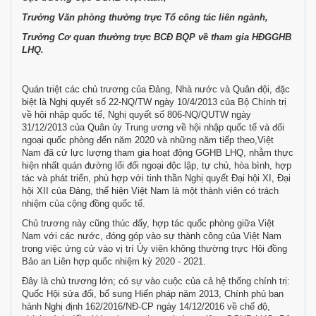
Trưởng Văn phòng thường trực Tổ công tác liên ngành,
Trưởng Cơ quan thường trực BCĐ BQP về tham gia HĐGGHB
LHQ.
Quán triệt các chủ trương của Đảng, Nhà nước và Quân đội, đặc
biệt là Nghị quyết số 22-NQ/TW ngày 10/4/2013 của Bộ Chính trị
về hội nhập quốc tế, Nghị quyết số 806-NQ/QUTW ngày
31/12/2013 của Quân ủy Trung ương về hội nhập quốc tế và đối
ngoại quốc phòng đến năm 2020 và những năm tiếp theo,Việt
Nam đã cử lực lượng tham gia hoạt động GGHB LHQ, nhằm thực
hiện nhất quán đường lối đối ngoại độc lập, tự chủ, hòa bình, hợp
tác và phát triển, phù hợp với tinh thần Nghị quyết Đại hội XI, Đại
hội XII của Đảng, thể hiện Việt Nam là một thành viên có trách
nhiệm của cộng đồng quốc tế.
Chủ trương này cũng thúc đẩy, hợp tác quốc phòng giữa Việt
Nam với các nước, đóng góp vào sự thành công của Việt Nam
trong việc ứng cử vào vị trí Ủy viên không thường trực Hội đồng
Bảo an Liên hợp quốc nhiệm kỳ 2020 - 2021.
Đây là chủ trương lớn; có sự vào cuộc của cả hệ thống chính trị:
Quốc Hội sửa đổi, bổ sung Hiến pháp năm 2013, Chính phủ ban
hành Nghị định 162/2016/NĐ-CP ngày 14/12/2016 về chế độ,