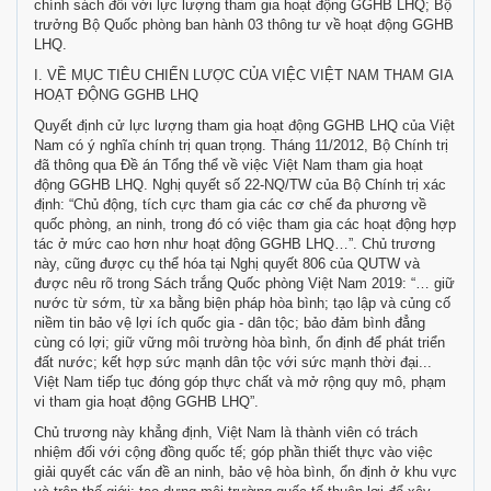
chính sách đối với lực lượng tham gia hoạt động GGHB LHQ; Bộ
trưởng Bộ Quốc phòng ban hành 03 thông tư về hoạt động GGHB
LHQ.
I. VỀ MỤC TIÊU CHIẾN LƯỢC CỦA VIỆC VIỆT NAM THAM GIA
HOẠT ĐỘNG GGHB LHQ
Quyết định cử lực lượng tham gia hoạt động GGHB LHQ của Việt
Nam có ý nghĩa chính trị quan trọng. Tháng 11/2012, Bộ Chính trị
đã thông qua Đề án Tổng thể về việc Việt Nam tham gia hoạt
động GGHB LHQ. Nghị quyết số 22-NQ/TW của Bộ Chính trị xác
định: “Chủ động, tích cực tham gia các cơ chế đa phương về
quốc phòng, an ninh, trong đó có việc tham gia các hoạt động hợp
tác ở mức cao hơn như hoạt động GGHB LHQ…”. Chủ trương
này, cũng được cụ thể hóa tại Nghị quyết 806 của QUTW và
được nêu rõ trong Sách trắng Quốc phòng Việt Nam 2019: “… giữ
nước từ sớm, từ xa bằng biện pháp hòa bình; tạo lập và củng cố
niềm tin bảo vệ lợi ích quốc gia - dân tộc; bảo đảm bình đẳng
cùng có lợi; giữ vững môi trường hòa bình, ổn định để phát triển
đất nước; kết hợp sức mạnh dân tộc với sức mạnh thời đại...
Việt Nam tiếp tục đóng góp thực chất và mở rộng quy mô, phạm
vi tham gia hoạt động GGHB LHQ”.
Chủ trương này khẳng định, Việt Nam là thành viên có trách
nhiệm đối với cộng đồng quốc tế; góp phần thiết thực vào việc
giải quyết các vấn đề an ninh, bảo vệ hòa bình, ổn định ở khu vực