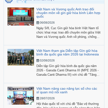
Việt ​Nam và Vương quốc Anh trao đổi
chuyên môn về gìn giữ hòa bình Liên hợp
quốc
06/08/2026
Ngày 5/8, Cục Gìn giữ hòa bình Việt Nam tổ
chức khai mạc trao đổi chuyên môn giữa Việt
Nam và Vương quốc Anh về phòng, chống
bạo lực tình dục liên quan đến xung đột
(CRSV) và phòng, chống bóc lột, xâm hại
tình dục (SEA).
Việt Nam tham gia Diễn tập Gìn giữ hòa
bình đa quốc gia năm 2026 tại Indonesia
02/08/2026
Diễn tập Gìn giữ hòa bình đa quốc gia năm
2026 - Garuda Canti Dharma III (MPE 2026 -
Garuda Canti Dharma III) với chủ đề "Tăng
cường hợp tác, nâng cao năng lực vì hòa
bình và an ninh quốc tế" được tổ chức từ
ngày 20/7 đến 2/8/2026 tại Indonesia, có sự
Việt Nam nâng cao năng lực số cho các
tham gia của hơn 700 học viên, giảng viên,
sĩ quan mũ nồi xanh
chuyên gia và quân nhân đến từ 22 quốc gia.
28/07/2026
Hội thảo quốc tế với chủ đề "Bảo vệ thường