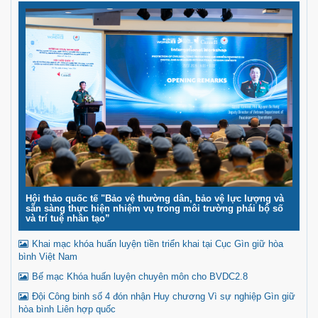
Hội thảo quốc tế "Bảo vệ thường dân, bảo vệ lực lượng và
sẵn sàng thực hiện nhiệm vụ trong môi trường phái bộ số
và trí tuệ nhân tạo”
Khai mạc khóa huấn luyện tiền triển khai tại Cục Gìn giữ hòa
bình Việt Nam
Bế mạc Khóa huấn luyện chuyên môn cho BVDC2.8
Đội Công binh số 4 đón nhận Huy chương Vì sự nghiệp Gìn giữ
hòa bình Liên hợp quốc