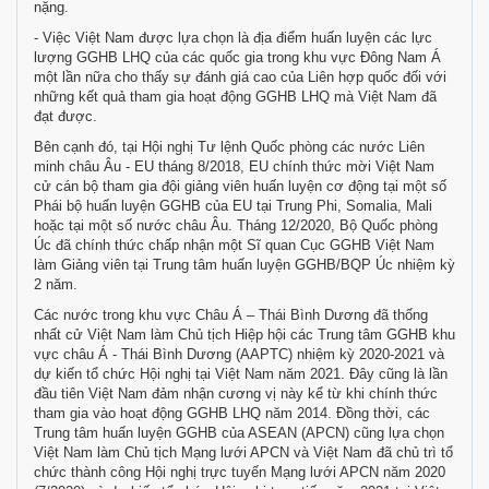
nặng.
- Việc Việt Nam được lựa chọn là địa điểm huấn luyện các lực
lượng GGHB LHQ của các quốc gia trong khu vực Đông Nam Á
một lần nữa cho thấy sự đánh giá cao của Liên hợp quốc đối với
những kết quả tham gia hoạt động GGHB LHQ mà Việt Nam đã
đạt được.
Bên cạnh đó, tại Hội nghị Tư lệnh Quốc phòng các nước Liên
minh châu Âu - EU tháng 8/2018, EU chính thức mời Việt Nam
cử cán bộ tham gia đội giảng viên huấn luyện cơ động tại một số
Phái bộ huấn luyện GGHB của EU tại Trung Phi, Somalia, Mali
hoặc tại một số nước châu Âu. Tháng 12/2020, Bộ Quốc phòng
Úc đã chính thức chấp nhận một Sĩ quan Cục GGHB Việt Nam
làm Giảng viên tại Trung tâm huấn luyện GGHB/BQP Úc nhiệm kỳ
2 năm.
Các nước trong khu vực Châu Á – Thái Bình Dương đã thống
nhất cử Việt Nam làm Chủ tịch Hiệp hội các Trung tâm GGHB khu
vực châu Á - Thái Bình Dương (AAPTC) nhiệm kỳ 2020-2021 và
dự kiến tổ chức Hội nghị tại Việt Nam năm 2021. Đây cũng là lần
đầu tiên Việt Nam đảm nhận cương vị này kể từ khi chính thức
tham gia vào hoạt động GGHB LHQ năm 2014. Đồng thời, các
Trung tâm huấn luyện GGHB của ASEAN (APCN) cũng lựa chọn
Việt Nam làm Chủ tịch Mạng lưới APCN và Việt Nam đã chủ trì tổ
chức thành công Hội nghị trực tuyến Mạng lưới APCN năm 2020