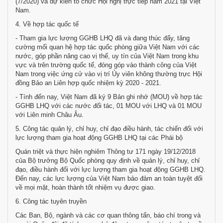
(7/2020) và dự kiến tổ chức Hội nghị trực tiếp năm 2021 tại Việt
Nam.
4. Về hợp tác quốc tế
- Tham gia lực lượng GGHB LHQ đã và đang thúc đẩy, tăng
cường mối quan hệ hợp tác quốc phòng giữa Việt Nam với các
nước, góp phần nâng cao vị thế, uy tín của Việt Nam trong khu
vực và trên trường quốc tế, đóng góp vào thành công của Việt
Nam trong việc ứng cử vào vị trí Ủy viên không thường trực Hội
đồng Bảo an Liên hợp quốc nhiệm kỳ 2020 - 2021.
- Tính đến nay, Việt Nam đã ký 9 Bản ghi nhớ (MOU) về hợp tác
GGHB LHQ với các nước đối tác, 01 MOU với LHQ và 01 MOU
với Liên minh Châu Âu.
5. Công tác quản lý, chỉ huy, chỉ đạo điều hành, tác chiến đối với
lực lượng tham gia hoạt động GGHB LHQ tại các Phái bộ
Quán triệt và thực hiện nghiêm Thông tư 171 ngày 19/12/2018
của Bộ trưởng Bộ Quốc phòng quy định về quản lý, chỉ huy, chỉ
đạo, điều hành đối với lực lượng tham gia hoạt động GGHB LHQ.
Đến nay, các lực lượng của Việt Nam bảo đảm an toàn tuyệt đối
về mọi mặt, hoàn thành tốt nhiệm vụ được giao.
6. Công tác tuyên truyền
Các Ban, Bộ, ngành và các cơ quan thông tấn, báo chí trong và