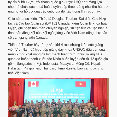
uy tín ở khu vực, trở thành quốc gia được LHQ tin tưởng lựa
chọn tổ chức các khoá huấn luyện tiếp theo, cũng như thu hút sự
ủng hộ và hỗ trợ của các quốc gia đối tác trong lĩnh vực này.
Chia sẻ tại sự kiện, Thiếu tá Douglas Thurber, Đại diện Cục Hợp
tác và đào tạo Quân sự (DMTC) Canada, kiêm Quản lý khóa huấn
luyện, ghi nhận tinh thần chuyên nghiệp, sự tận tụy và đặc biệt là
tinh thần đồng đội của đội ngũ giảng viên Việt Nam cũng như các
cố vấn giảng viên Canada.
Thiếu tá Thurber bày tỏ tự hào khi được chứng kiến các giảng
viên Việt Nam đã trực tiếp giảng dạy khoá UNSOC đầu tiên của
mình - một khát vọng đã trở thành hiện thực; chúc mừng 41 sĩ
quan đã hoàn thành xuất sắc Khóa huấn luyện đến từ 12 quốc gia
gồm: Bangladesh, Fiji, Indonesia, Malaysia, Mông Cổ, Nepal,
Pakistan, Philippines, Thái Lan, Timor-Leste, Lào và nước chủ
nhà Việt Nam.