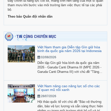
Đây chính là năng lực cốt lõi, mang tính nền tảng của một sĩ quan
tham mưu khi bước vào môi trường làm việc thực tế tại các phái
bộ.
Theo báo Quân đội nhân dân
TIN CÙNG CHUYÊN MỤC
Việt Nam tham gia Diễn tập Gìn giữ hòa
bình đa quốc gia năm 2026 tại Indonesia
02/08/2026
Diễn tập Gìn giữ hòa bình đa quốc gia năm
2026 - Garuda Canti Dharma III (MPE 2026 -
Garuda Canti Dharma III) với chủ đề "Tăng
cường hợp tác, nâng cao năng lực vì hòa
bình và an ninh quốc tế" được tổ chức từ
ngày 20/7 đến 2/8/2026 tại Indonesia, có sự
Việt Nam nâng cao năng lực số cho các
tham gia của hơn 700 học viên, giảng viên,
sĩ quan mũ nồi xanh
chuyên gia và quân nhân đến từ 22 quốc gia.
28/07/2026
Hội thảo quốc tế với chủ đề "Bảo vệ thường
dân, bảo vệ lực lượng và sẵn sàng thực hiện
nhiệm vụ trong môi trường phái bộ số và trí