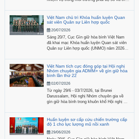
tuệ nhân tạo” do Cục GGHB Việt Nam phối
hợp cùng UN Women tổ chức trong khuôn
khổ Chương trình Hợp tác và Huấn luyện
Việt Nam chủ trì Khóa huấn luyện Quan
Quân sự của Canada (MTCP) đã diễn ra sáng
sát viên Quân sự Liên hợp quốc
28/7, tại Hà Nội.
20/07/2026
Sáng 20/7, Cục Gìn giữ hòa bình Việt Nam
đã khai mạc Khóa huấn luyện Quan sát viên
Quân sự Liên hợp quốc (UNMO) năm 2026,
với sự tham gia của các học viên quốc tế từ
Lào và Belarus cùng 24 học viên Việt Nam.
Việt Nam tích cực đóng góp tại Hội nghị
Nhóm chuyên gia ADMM+ về gìn giữ hòa
bình lần thứ 22
02/07/2026
Từ ngày 29/6 - 03/7/2026, tại Brunei
Darussalam, Hội nghị Nhóm chuyên gia về
gìn giữ hòa bình trong khuôn khổ Hội nghị Bộ
trưởng Quốc phòng các nước ASEAN mở
rộng (ADMM+) lần thứ 22, chu kỳ 5 (2024 -
2027) đã được tổ chức dưới sự đồng chủ trì
Huấn luyện sơ cấp cứu chiến trường cấp
của Brunei Darussalam và Trung Quốc.
độ 1 cho lực lượng mũ nồi xanh
29/06/2026