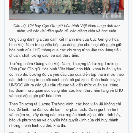
Cán bộ, Chỉ huy Cục Gìn giữ hòa bình Việt Nam chụp ảnh lưu
niệm với các đại diện quốc tế, các giảng viên và học viên
Ông cũng đánh giá cao cam kết mạnh mẽ của Cục Gìn giữ hòa
bình Việt Nam trong việc tiếp tục đóng góp cho hoạt động gìn giữ
hòa bình của LHQ thông qua các chương trình đào tạo đúng tiêu
chuẩn, chất lượng cao, và sát thực tiễn.
Trưởng nhóm Giảng viên Việt Nam, Thượng tá Lương Trường
Vinh (Cục Gìn giữ Hòa bình Việt Nam) cho biết, khoá huấn luyện
có nhịp độ, cường độ và yêu cầu cao của diễn tập tham mưu theo
các tình huống trong bối cảnh phái bộ giả định. Khóa huấn luyện
UNSOC đặt ra các yêu cầu rất cao về kiến thức quân sự, công
tác tham mưu quân sự, cũng như các kiến thức nền tảng về LHQ
và hoạt động gìn giữ hòa bình.
Theo Thượng tá Lương Trường Vinh, các học viên đã không chỉ
học để biết, mà đã học để làm: Từ phân tích, đánh giá tình hình
và nhiệm vụ, xây dựng các phương án hành động, đến trình bày,
bảo vệ phương án và chuyển hóa quyết định của chỉ huy thành
những mệnh lệnh cụ thể, khả thi.