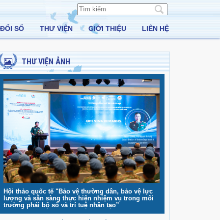
ĐỔI SỐ
THƯ VIỆN
GIỚI THIỆU
LIÊN HỆ
THƯ VIỆN ẢNH
Hội thảo quốc tế "Bảo vệ thường dân, bảo vệ lực
lượng và sẵn sàng thực hiện nhiệm vụ trong môi
trường phái bộ số và trí tuệ nhân tạo”