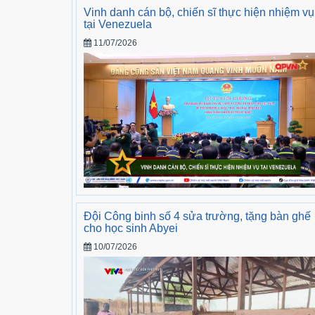
Vinh danh cán bộ, chiến sĩ thực hiện nhiệm vụ
tại Venezuela
11/07/2026
Đội Công binh số 4 sửa trường, tặng bàn ghế
cho học sinh Abyei
10/07/2026