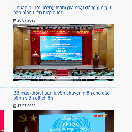
Chuẩn bị lực lượng tham gia hoạt động gìn giữ
hòa bình Liên hợp quốc
20/07/2026
i
Bế mạc khóa huấn luyện chuyên môn cho các
bệnh viện dã chiến
17/07/2026