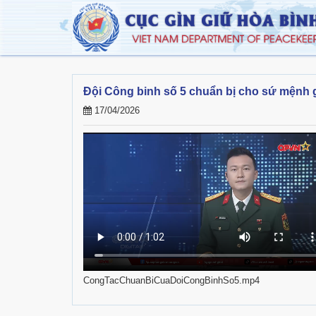
Đội Công binh số 5 chuẩn bị cho sứ mệnh g
17/04/2026
CongTacChuanBiCuaDoiCongBinhSo5.mp4