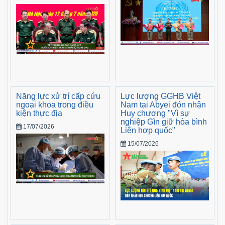
Năng lực xử trí cấp cứu
Lực lượng GGHB Việt
ngoại khoa trong điều
Nam tại Abyei đón nhận
kiện thực địa
Huy chương "Vì sự
nghiệp Gìn giữ hòa bình
17/07/2026
Liên hợp quốc"
15/07/2026