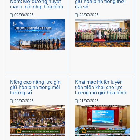
Nam: Mở đường huyết
giữ hòa bình trong thời
mạch, nối nhịp hòa bình
đại số
02/08/2026
28/07/2026
Nâng cao năng lực gìn
Khai mạc Huấn luyện
giữ hòa bình trong môi
tiền triển khai cho lực
trường số
lượng gìn giữ hòa bình
28/07/2026
21/07/2026