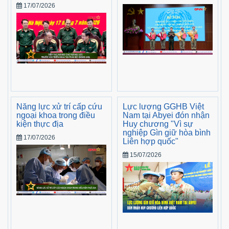
17/07/2026
Năng lực xử trí cấp cứu
Lực lượng GGHB Việt
ngoại khoa trong điều
Nam tại Abyei đón nhận
kiện thực địa
Huy chương "Vì sự
nghiệp Gìn giữ hòa bình
17/07/2026
Liên hợp quốc"
15/07/2026