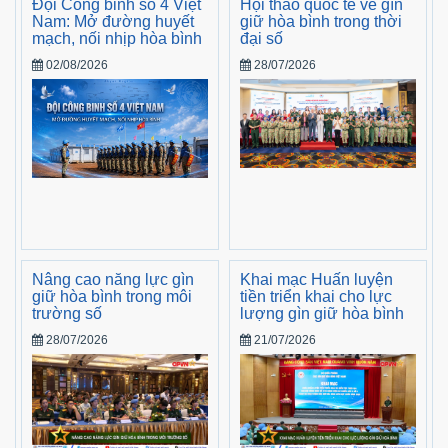
Đội Công binh số 4 Việt
Hội thảo quốc tế về gìn
Nam: Mở đường huyết
giữ hòa bình trong thời
mạch, nối nhịp hòa bình
đại số
02/08/2026
28/07/2026
Nâng cao năng lực gìn
Khai mạc Huấn luyện
giữ hòa bình trong môi
tiền triển khai cho lực
trường số
lượng gìn giữ hòa bình
28/07/2026
21/07/2026