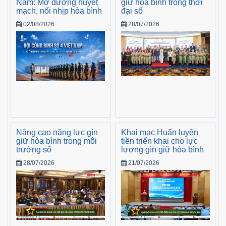
Nam: Mở đường huyết
giữ hòa bình trong thời
mạch, nối nhịp hòa bình
đại số
02/08/2026
28/07/2026
Nâng cao năng lực gìn
Khai mạc Huấn luyện
giữ hòa bình trong môi
tiền triển khai cho lực
trường số
lượng gìn giữ hòa bình
28/07/2026
21/07/2026