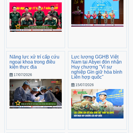
Năng lực xử trí cấp cứu
Lực lượng GGHB Việt
ngoại khoa trong điều
Nam tại Abyei đón nhận
kiện thực địa
Huy chương "Vì sự
nghiệp Gìn giữ hòa bình
17/07/2026
Liên hợp quốc"
15/07/2026