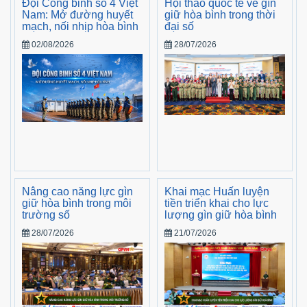
Đội Công binh số 4 Việt
Hội thảo quốc tế về gìn
Nam: Mở đường huyết
giữ hòa bình trong thời
mạch, nối nhịp hòa bình
đại số
02/08/2026
28/07/2026
Nâng cao năng lực gìn
Khai mạc Huấn luyện
giữ hòa bình trong môi
tiền triển khai cho lực
trường số
lượng gìn giữ hòa bình
28/07/2026
21/07/2026