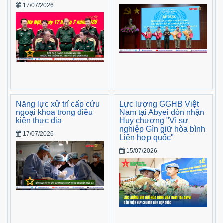
17/07/2026
Năng lực xử trí cấp cứu
Lực lượng GGHB Việt
ngoại khoa trong điều
Nam tại Abyei đón nhận
kiện thực địa
Huy chương "Vì sự
nghiệp Gìn giữ hòa bình
17/07/2026
Liên hợp quốc"
15/07/2026